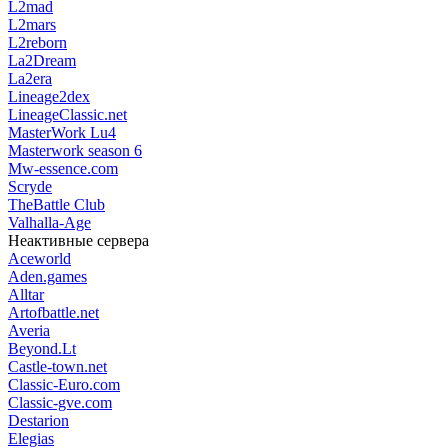
L2mad
L2mars
L2reborn
La2Dream
La2era
Lineage2dex
LineageClassic.net
MasterWork Lu4
Masterwork season 6
Mw-essence.com
Scryde
TheBattle Club
Valhalla-Age
Неактивные сервера
Aceworld
Aden.games
Alltar
Artofbattle.net
Averia
Beyond.Lt
Castle-town.net
Classic-Euro.com
Classic-gve.com
Destarion
Elegias