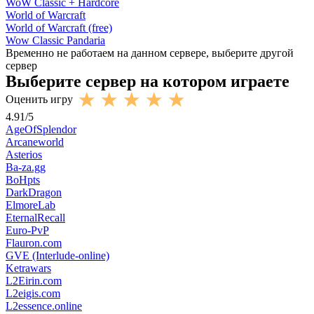
WoW Classic + Hardcore
World of Warcraft
World of Warcraft (free)
Wow Classic Pandaria
Временно не работаем на данном сервере, выберите другой
сервер
Выберите сервер на котором играете
Оценить игру
4.91
/
5
AgeOfSplendor
Arcaneworld
Asterios
Ba-za.gg
BoHpts
DarkDragon
ElmoreLab
EternalRecall
Euro-PvP
Flauron.com
GVE (Interlude-online)
Ketrawars
L2Eirin.com
L2eigis.com
L2essence.online