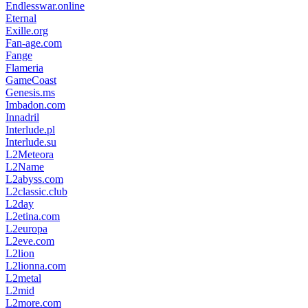
Endlesswar.online
Eternal
Exille.org
Fan-age.com
Fange
Flameria
GameCoast
Genesis.ms
Imbadon.com
Innadril
Interlude.pl
Interlude.su
L2Meteora
L2Name
L2abyss.com
L2classic.club
L2day
L2etina.com
L2europa
L2eve.com
L2lion
L2lionna.com
L2metal
L2mid
L2more.com