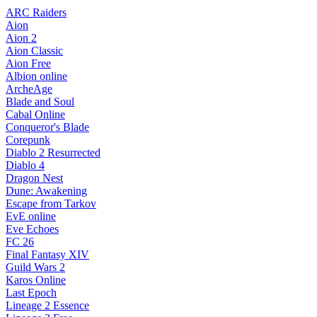
ARC Raiders
Aion
Aion 2
Aion Classic
Aion Free
Albion online
ArcheAge
Blade and Soul
Cabal Online
Conqueror's Blade
Corepunk
Diablo 2 Resurrected
Diablo 4
Dragon Nest
Dune: Awakening
Escape from Tarkov
EvE online
Eve Echoes
FC 26
Final Fantasy XIV
Guild Wars 2
Karos Online
Last Epoch
Lineage 2 Essence