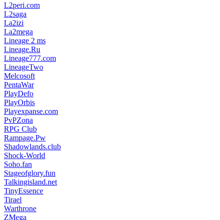
L2peri.com
L2saga
La2izi
La2mega
Lineage 2 ms
Lineage.Ru
Lineage777.com
LineageTwo
Melcosoft
PentaWar
PlayDefo
PlayOrbis
Playexpanse.com
PvPZona
RPG Club
Rampage.Pw
Shadowlands.club
Shock-World
Soho.fan
Stageofglory.fun
Talkingisland.net
TinyEssence
Tirael
Warthrone
ZMega