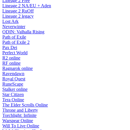
Lineage 2 Free
Lineage 2 NA/EU + Aden
Lineage 2 RuOff
Lineage 2 legacy
Lost Ark
Neverwinter
ODIN: Valhalla Rising
Path of Exile
Path of Exile 2
Pax Dei
Perfect World
R2 online
RF online
Ragnarok online
Ravendawn
Royal Quest
RuneScape
Stalker online
Star Citizen
Tera Online
The Elder Scrolls Online
Throne and Liberty
Torchlight: Infinite
Warspear Online
Will To Live Online