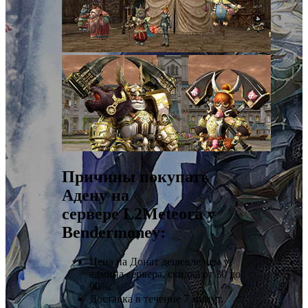
Причины покупать
Адену на
сервере L2Meteora у
Bendermoney:
Цена на Донат дешевле чем у
админа сервера, скидка от 30 до
90%.
Доставка в течение 7 минут.