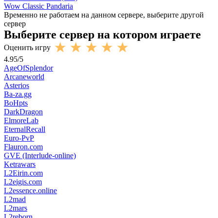
Wow Classic Pandaria
Временно не работаем на данном сервере, выберите другой
сервер
Выберите сервер на котором играете
Оценить игру
4.95
/
5
AgeOfSplendor
Arcaneworld
Asterios
Ba-za.gg
BoHpts
DarkDragon
ElmoreLab
EternalRecall
Euro-PvP
Flauron.com
GVE (Interlude-online)
Ketrawars
L2Eirin.com
L2eigis.com
L2essence.online
L2mad
L2mars
L2reborn