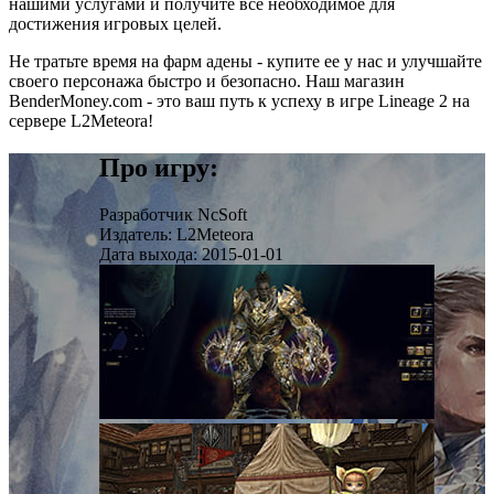
нашими услугами и получите все необходимое для
достижения игровых целей.
Не тратьте время на фарм адены - купите ее у нас и улучшайте
своего персонажа быстро и безопасно. Наш магазин
BenderMoney.com - это ваш путь к успеху в игре Lineage 2 на
сервере L2Meteora!​
Про игру:
Разработчик
NcSoft
Издатель:
L2Meteora
Дата выхода:
2015-01-01