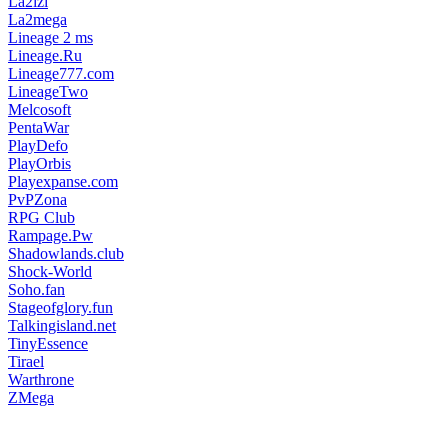
La2izi
La2mega
Lineage 2 ms
Lineage.Ru
Lineage777.com
LineageTwo
Melcosoft
PentaWar
PlayDefo
PlayOrbis
Playexpanse.com
PvPZona
RPG Club
Rampage.Pw
Shadowlands.club
Shock-World
Soho.fan
Stageofglory.fun
Talkingisland.net
TinyEssence
Tirael
Warthrone
ZMega