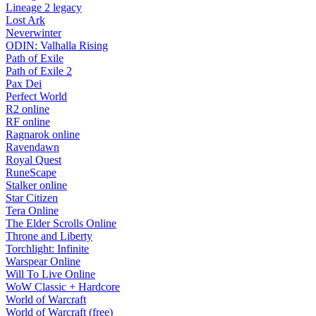
Lineage 2 legacy
Lost Ark
Neverwinter
ODIN: Valhalla Rising
Path of Exile
Path of Exile 2
Pax Dei
Perfect World
R2 online
RF online
Ragnarok online
Ravendawn
Royal Quest
RuneScape
Stalker online
Star Citizen
Tera Online
The Elder Scrolls Online
Throne and Liberty
Torchlight: Infinite
Warspear Online
Will To Live Online
WoW Classic + Hardcore
World of Warcraft
World of Warcraft (free)