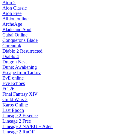
Aion 2
Aion Classic
Aion Free
Albion online
ArcheAge
Blade and Soul
Cabal Online
Conqueror's Blade
Corepunk
Diablo 2 Resurrected
Diablo 4
Dragon Nest
Dune: Awakening
Escape from Tarkov
EvE online
Eve Echoes
FC 26
Final Fantasy XIV
Guild Wars 2
Karos Online
Last Epoch
Lineage 2 Essence
Lineage 2 Free
Lineage 2 NA/EU + Aden
Lineage 2 RuOff