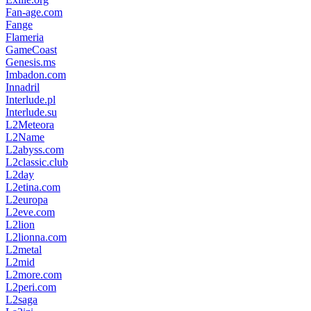
Fan-age.com
Fange
Flameria
GameCoast
Genesis.ms
Imbadon.com
Innadril
Interlude.pl
Interlude.su
L2Meteora
L2Name
L2abyss.com
L2classic.club
L2day
L2etina.com
L2europa
L2eve.com
L2lion
L2lionna.com
L2metal
L2mid
L2more.com
L2peri.com
L2saga