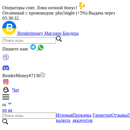
Операторы спят. Лови ночной бонус!
Оплачивай с промокодом:
plus5night (+5%)
Выдача через
05:38:31
.
Bendermoney
Магазин Бендера
Пишите нам:
BenderMoney#7130
Чат
ru
en
ua
Игровая
Прокачка
Гарантии
Отзывы
П
валюта
аккаунтов