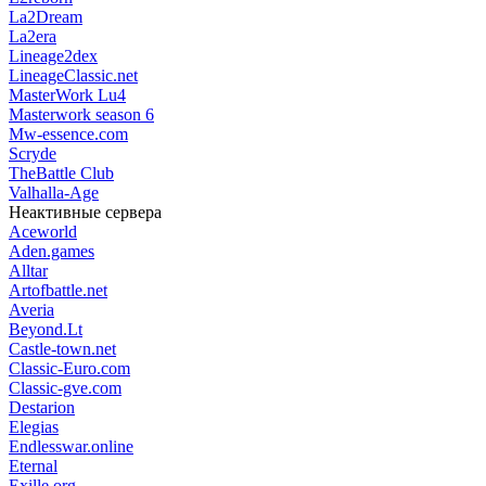
La2Dream
La2era
Lineage2dex
LineageClassic.net
MasterWork Lu4
Masterwork season 6
Mw-essence.com
Scryde
TheBattle Club
Valhalla-Age
Неактивные сервера
Aceworld
Aden.games
Alltar
Artofbattle.net
Averia
Beyond.Lt
Castle-town.net
Classic-Euro.com
Classic-gve.com
Destarion
Elegias
Endlesswar.online
Eternal
Exille.org