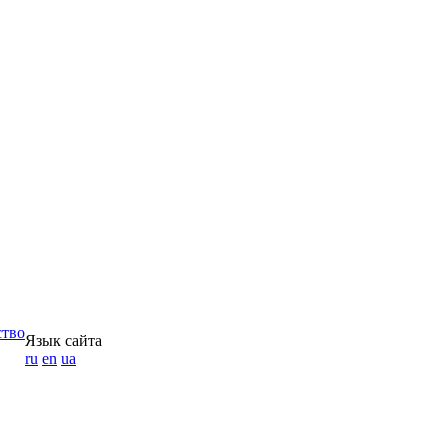
ство
Язык сайта
ru
en
ua