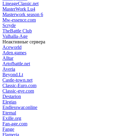
LineageClassic.net
MasterWork Lu4
Masterwork season 6
Mw-essence.com
Scryde
TheBattle Club
Valhalla-Age
Неактивные сервера
Aceworld
Aden.games
Alltar
Artofbattle.net
Averia
Beyond.Lt
Castle-town.net
Classic-Euro.com
Classic-gve.com
Destarion
Elegias
Endlesswar.online
Eternal
Exille.org
Fan-age.com
Fange
Flameria