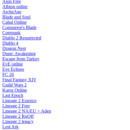
Aion Free
Albion online
ArcheAge
Blade and Soul
Cabal Online
Conqueror's Blade
Corepunk
Diablo 2 Resurrected
Diablo 4
Dragon Nest
Dune: Awakening
Escape from Tarkov
EvE online
Eve Echoes
FC 26
Final Fantasy XIV
Guild Wars 2
Karos Online
Last Epoch
Lineage 2 Essence
Lineage 2 Free
Lineage 2 NA/EU + Aden
Lineage 2 RuOff
Lineage 2 legacy
Lost Ark