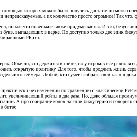
с помощью которых можно было получить достаточно много очей
и непредсказуемые, а их количество просто огромное! Так что, ф
а, но кое-что новенькое также придумывается. И это, безусловн
 букв, выпадающих в варке. Но доступно только две эпик бижуте
обиравшими РБ-сет.
ерах. Обычно, это держится в тайне, но у игроков все равно все
водить открытую политику. Для того, чтобы продлить жизнь серв
отдельного геймера. Любой, кто сумеет собрать свой клан и док
ь практически без изменений по сравнению с классической PvP-к
нт, увеличивающий рейты в два раза. Но, даже обладая премиум
тации. А про собирание колов на эпик бижутерию и говорить с
 в битве