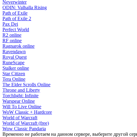
Neverwinter
ODIN: Valhalla Rising
Path of Exile
Path of Exile 2
Pax Dei
Perfect World
R2 online
RF online
Ragnarok online
Ravendawn
Royal Quest
RuneScape
Stalker online
Star Citizen
Tera Online
The Elder Scrolls Online
Throne and Liberty
Torchlight: Infinite
Warspear Online
Will To Live Online
WoW Classic + Hardcore
World of Warcraft
World of Warcraft (free)
Wow Classic Pandaria
Временно не работаем на данном сервере, выберите другой сер