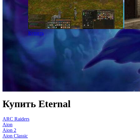
Купить
Купить Eternal
ARC Raiders
Aion
Aion 2
Aion Classic