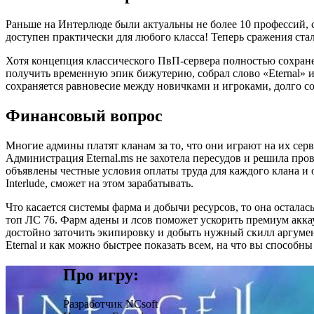
Раньше на Интерлюде были актуальны не более 10 профессий, 
доступен практически для любого класса! Теперь сражения стал
Хотя концепция классического ПвП-сервера полностью сохранен
получить временную эпик бижутерию, собрал слово «Eternal» из
сохраняется равновесие между новичками и игроками, долго с
Финансовый вопрос
Многие админы платят кланам за то, что они играют на их серв
Администрация Eternal.ms не захотела пересудов и решила про
объявлены честные условия оплаты труда для каждого клана и 
Interlude, сможет на этом зарабатывать.
Что касается системы фарма и добычи ресурсов, то она осталас
топ ЛС 76. Фарм адены и лсов поможет ускорить премиум аккау
достойно заточить экипировку и добыть нужный скилл аргумен
Eternal и как можно быстрее показать всем, на что вы способны
Про игру:
Разработчик
NCsoft