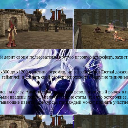
ый дарит своим пользователям крутую игровую атмосферу, захв
т x800 до х1200 поистине огромно, но разработчики Eternal дока
 геймплей и сделать свой сервер непохожим на другие типичны
ались на славу. Администрация сделала революционный рывок в п
Были введены хербы, увеличивающие статы, так что осторожнее, 
атывающие ивенты, конкурсы, где каждый может принять участи