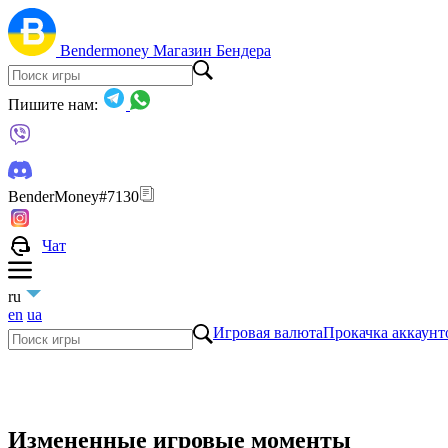
Bendermoney
Магазин Бендера
Пишите нам:
BenderMoney#7130
Чат
ru
en
ua
Игровая валюта
Прокачка аккаунт
Измененные игровые моменты