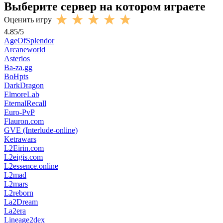
Выберите сервер на котором играете
Оценить игру
4.85
/
5
AgeOfSplendor
Arcaneworld
Asterios
Ba-za.gg
BoHpts
DarkDragon
ElmoreLab
EternalRecall
Euro-PvP
Flauron.com
GVE (Interlude-online)
Ketrawars
L2Eirin.com
L2eigis.com
L2essence.online
L2mad
L2mars
L2reborn
La2Dream
La2era
Lineage2dex