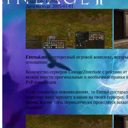
Издатель:
Eternal
Дата выхода:
2015-01-01
Eternal.ms
– интересный игровой комплекс, котор
отношение.
Количество серверов Lineage2Interlude с рейтами о
можно внести оригинальные и необычные правки в
PvP-концепция.
Если говорить о нововведениях, то Eternal постар
комплекс ввел зарплату кланам на своих серверах. 
фарма. Кроме того, периодически проводятся захв
порядку!