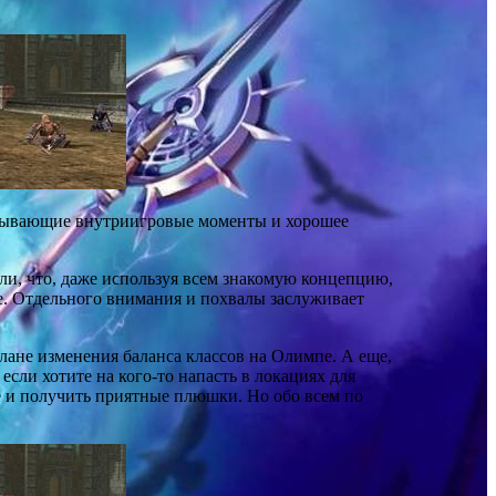
атывающие внутриигровые моменты и хорошее
зали, что, даже используя всем знакомую концепцию,
е. Отдельного внимания и похвалы заслуживает
лане изменения баланса классов на Олимпе. А еще,
если хотите на кого-то напасть в локациях для
е и получить приятные плюшки. Но обо всем по