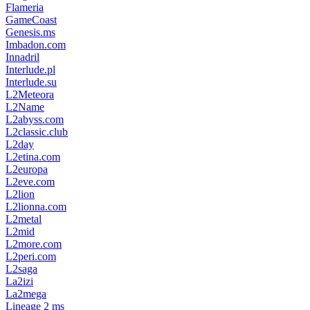
Flameria
GameCoast
Genesis.ms
Imbadon.com
Innadril
Interlude.pl
Interlude.su
L2Meteora
L2Name
L2abyss.com
L2classic.club
L2day
L2etina.com
L2europa
L2eve.com
L2lion
L2lionna.com
L2metal
L2mid
L2more.com
L2peri.com
L2saga
La2izi
La2mega
Lineage 2 ms