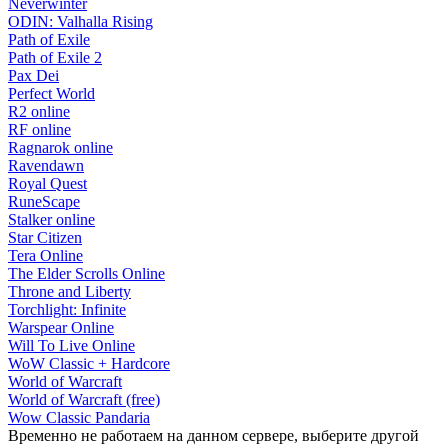
Neverwinter
ODIN: Valhalla Rising
Path of Exile
Path of Exile 2
Pax Dei
Perfect World
R2 online
RF online
Ragnarok online
Ravendawn
Royal Quest
RuneScape
Stalker online
Star Citizen
Tera Online
The Elder Scrolls Online
Throne and Liberty
Torchlight: Infinite
Warspear Online
Will To Live Online
WoW Classic + Hardcore
World of Warcraft
World of Warcraft (free)
Wow Classic Pandaria
Временно не работаем на данном сервере, выберите другой