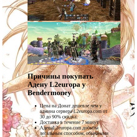
Причины покупать
Адену L2europa у
Bendermoney
Цена на Донат дешевле чем у
админа сервера L2europa.com от
30 до 90% скидка.
Доставка в течение 7 минут
АденаL2europa.com добыты
легальным способом, обычными