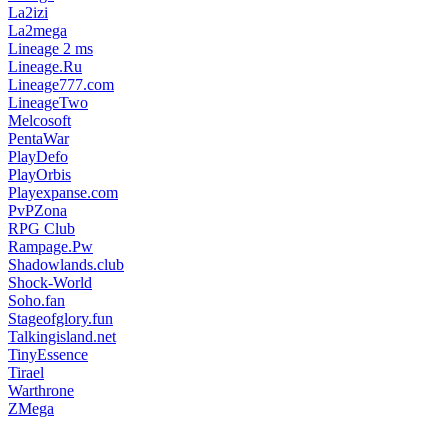
La2izi
La2mega
Lineage 2 ms
Lineage.Ru
Lineage777.com
LineageTwo
Melcosoft
PentaWar
PlayDefo
PlayOrbis
Playexpanse.com
PvPZona
RPG Club
Rampage.Pw
Shadowlands.club
Shock-World
Soho.fan
Stageofglory.fun
Talkingisland.net
TinyEssence
Tirael
Warthrone
ZMega