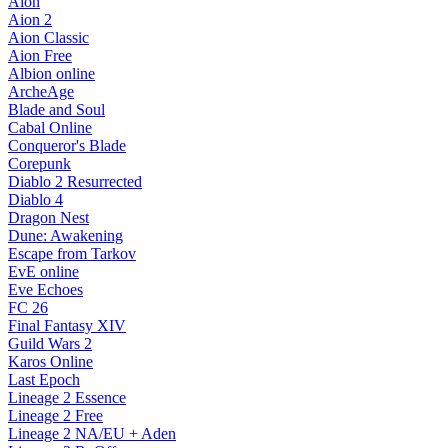
Aion
Aion 2
Aion Classic
Aion Free
Albion online
ArcheAge
Blade and Soul
Cabal Online
Conqueror's Blade
Corepunk
Diablo 2 Resurrected
Diablo 4
Dragon Nest
Dune: Awakening
Escape from Tarkov
EvE online
Eve Echoes
FC 26
Final Fantasy XIV
Guild Wars 2
Karos Online
Last Epoch
Lineage 2 Essence
Lineage 2 Free
Lineage 2 NA/EU + Aden