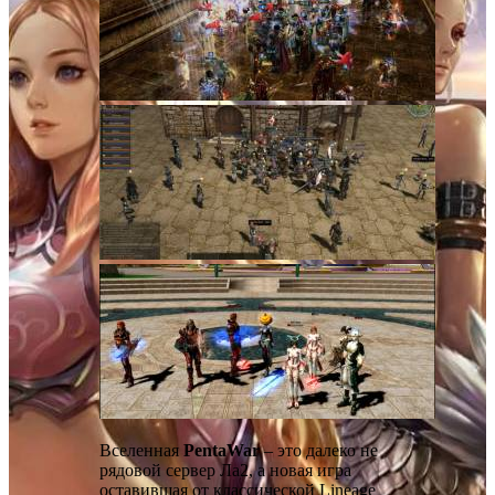
Вселенная
PentaWar
– это далеко не
рядовой сервер Ла2, а новая игра
оставившая от классической Lineage