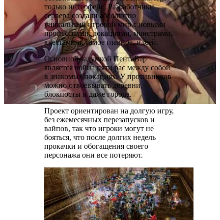
только интерфейс. Разработчики
сервера создали абсолютно
уникальный игровой мир с новыми
профессиями, локациями, монстрами,
квестами и, самое главное, идеей.
Основной задумкой ПентаВар
является война пяти рас между собой
в знакомых локациях. У противников
можно отвоевывать деревни,
блокпосты и даже города.
Проект ориентирован на долгую игру,
без ежемесячных перезапусков и
вайпов, так что игроки могут не
бояться, что после долгих недель
прокачки и обогащения своего
персонажа они все потеряют.