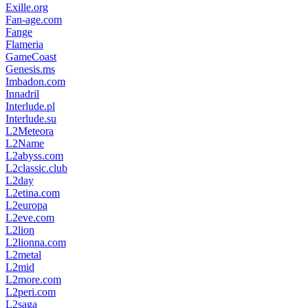
Exille.org
Fan-age.com
Fange
Flameria
GameCoast
Genesis.ms
Imbadon.com
Innadril
Interlude.pl
Interlude.su
L2Meteora
L2Name
L2abyss.com
L2classic.club
L2day
L2etina.com
L2europa
L2eve.com
L2lion
L2lionna.com
L2metal
L2mid
L2more.com
L2peri.com
L2saga