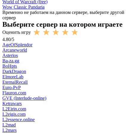
World of Warcraft (free)
Wow Classic Pandaria
Временно не работаем на данном сервере, выберите другой
сервер
Выберите сервер на котором играете
Оценить игру
4.80
/
5
AgeOfSplendor
Arcaneworld
Asterios
Ba-za.gg
BoHpts
DarkDragon
ElmoreLab
EternalRecall
Euro-PvP
Flauron.com
GVE (Interlude-online)
Ketrawars
L2Eirin.com
L2eigis.com
L2essence.online
L2mad
L2mars