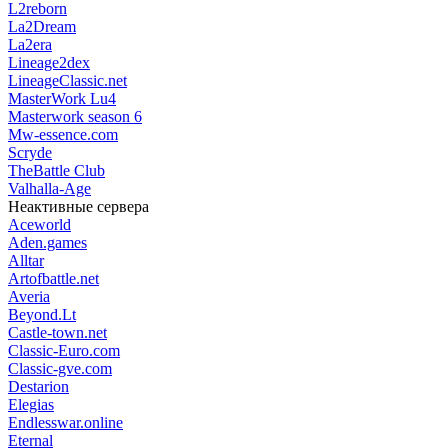
L2reborn
La2Dream
La2era
Lineage2dex
LineageClassic.net
MasterWork Lu4
Masterwork season 6
Mw-essence.com
Scryde
TheBattle Club
Valhalla-Age
Неактивные сервера
Aceworld
Aden.games
Alltar
Artofbattle.net
Averia
Beyond.Lt
Castle-town.net
Classic-Euro.com
Classic-gve.com
Destarion
Elegias
Endlesswar.online
Eternal