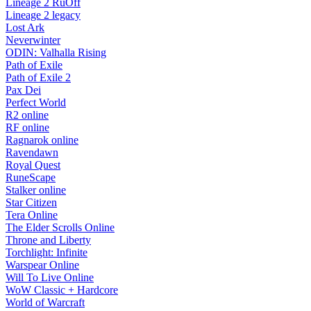
Lineage 2 RuOff
Lineage 2 legacy
Lost Ark
Neverwinter
ODIN: Valhalla Rising
Path of Exile
Path of Exile 2
Pax Dei
Perfect World
R2 online
RF online
Ragnarok online
Ravendawn
Royal Quest
RuneScape
Stalker online
Star Citizen
Tera Online
The Elder Scrolls Online
Throne and Liberty
Torchlight: Infinite
Warspear Online
Will To Live Online
WoW Classic + Hardcore
World of Warcraft