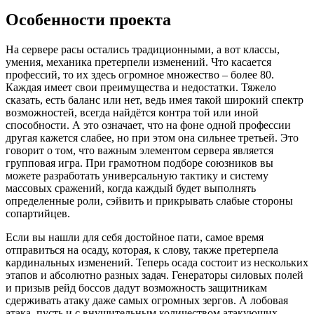
Особенности проекта
На сервере расы остались традиционными, а вот классы,
умения, механика претерпели изменений. Что касается
профессий, то их здесь огромное множество – более 80.
Каждая имеет свои преимущества и недостатки. Тяжело
сказать, есть баланс или нет, ведь имея такой широкий спектр
возможностей, всегда найдётся контра той или иной
способности. А это означает, что на фоне одной профессии
другая кажется слабее, но при этом она сильнее третьей. Это
говорит о том, что важным элементом сервера является
групповая игра. При грамотном подборе союзников вы
можете разработать универсальную тактику и систему
массовых сражений, когда каждый будет выполнять
определенные роли, сэйвить и прикрывать слабые стороны
сопартийцев.
Если вы нашли для себя достойное пати, самое время
отправиться на осаду, которая, к слову, также претерпела
кардинальных изменений. Теперь осада состоит из нескольких
этапов и абсолютно разных задач. Генераторы силовых полей
и призыв рейд боссов дадут возможность защитникам
сдерживать атаку даже самых огромных зергов. А лобовая
атака, пусть и с внушительным количеством атакующих,