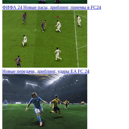
ФИФА 24 Новые пасы, дриблинг, приемы в FC24
Новые передачи, дриблинг, удары EA FC 24