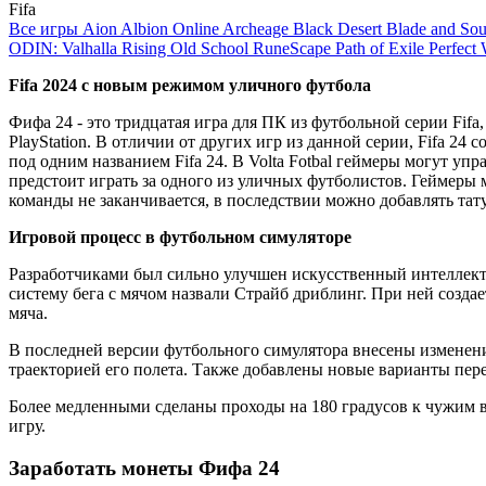
Fifa
Все игры
Aion
Albion Online
Archeage
Black Desert
Blade and So
ODIN: Valhalla Rising
Old School RuneScape
Path of Exile
Perfect
Fifa 2024 с новым режимом уличного футбола
Фифа 24 - это тридцатая игра для ПК из футбольной серии Fifa
PlayStation. В отличии от других игр из данной серии, Fifa 24
под одним названием Fifa 24. В Volta Fotbal геймеры могут уп
предстоит играть за одного из уличных футболистов. Геймеры 
команды не заканчивается, в последствии можно добавлять тат
Игровой процесс в футбольном симуляторе
Разработчиками был сильно улучшен искусственный интеллект
систему бега с мячом назвали Страйб дриблинг. При ней созда
мяча.
В последней версии футбольного симулятора внесены изменени
траекторией его полета. Также добавлены новые варианты пере
Более медленными сделаны проходы на 180 градусов к чужим во
игру.
Заработать монеты Фифа 24