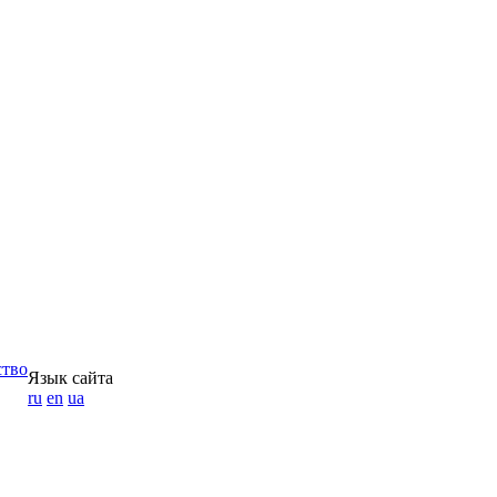
ство
Язык сайта
ru
en
ua