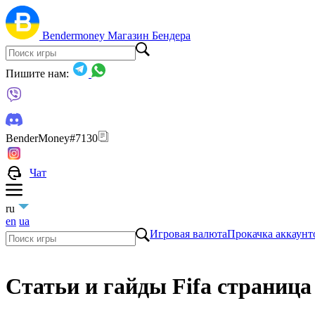
Bendermoney
Магазин Бендера
Пишите нам:
BenderMoney#7130
Чат
ru
en
ua
Игровая валюта
Прокачка аккаунт
Статьи и гайды Fifa страница