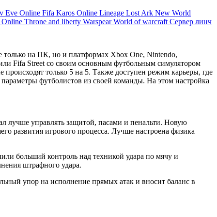
ov
Eve Online
Fifa
Karos Online
Lineage
Lost Ark
New World
s Online
Throne and liberty
Warspear
World of warcraft
Сервер линч
е только на ПК, но и платформах Xbox One, Nintendo,
инили Fifa Street со своим основным футбольным симулятором
е происходят только 5 на 5. Также доступен режим карьеры, где
е параметры футболистов из своей команды. На этом настройка
л лучше управлять защитой, пасами и пенальти. Новую
шего развития игрового процесса. Лучше настроена физика
или больший контроль над техникой удара по мячу и
лнения штрафного удара.
ильный упор на исполнение прямых атак и вносит баланс в