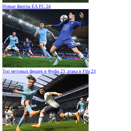
Новые финты EA FC 24
Топ метовых фишек в Фифа 23, атака в Fifa 23