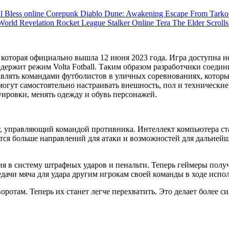
ul
Bless online
Corepunk
Diablo
Dune: Awakening
Escape From Tark
 World
Revelation
Rocket League
Stalker Online
Tera
The Elder Scroll
, которая официально вышла 12 июня 2023 года. Игра доступна н
 содержит режим Volta Fotball. Таким образом разработчики соед
равлять командами футболистов в уличных соревнованиях, которы
могут самостоятельно настраивать внешность, пол и технически
уировки, менять одежду и обувь персонажей.
, управляющий командой противника. Интеллект компьютера ста
ется больше направлений для атаки и возможностей для дальней
я в систему штрафных ударов и пенальти. Теперь геймеры получ
дачи мяча для удара другим игрокам своей команды в ходе испо
ротам. Теперь их станет легче перехватить. Это делает более с